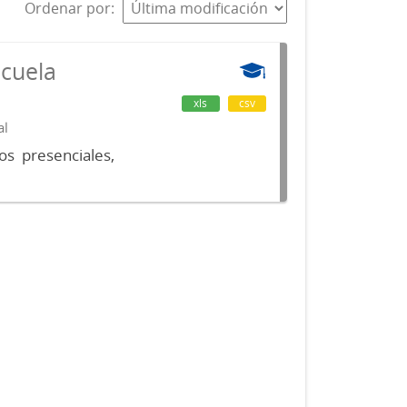
Ordenar por
scuela
xls
csv
al
os presenciales,