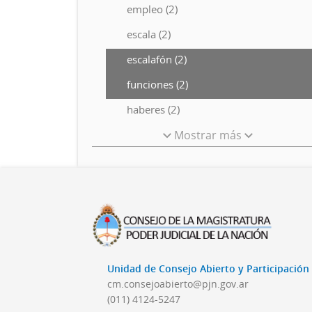
empleo (2)
escala (2)
escalafón (2)
funciones (2)
haberes (2)
Mostrar más
Unidad de Consejo Abierto y Participació
cm.consejoabierto@pjn.gov.ar
(011) 4124-5247