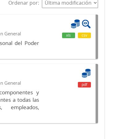
Ordenar por
ón General
xls
csv
sonal del Poder
ón General
pdf
s componentes y
ntes a todas las
s, empleados,