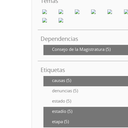
Temas
Dependencias
Consejo de la Magistratura (5)
Etiquetas
causas (5)
denuncias (5)
estado (5)
estadío (5)
etapa (5)