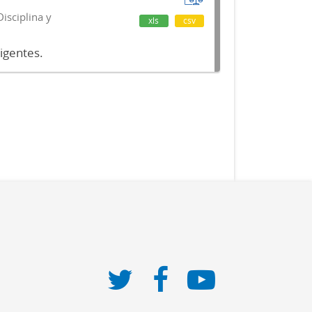
isciplina y
xls
csv
vigentes.