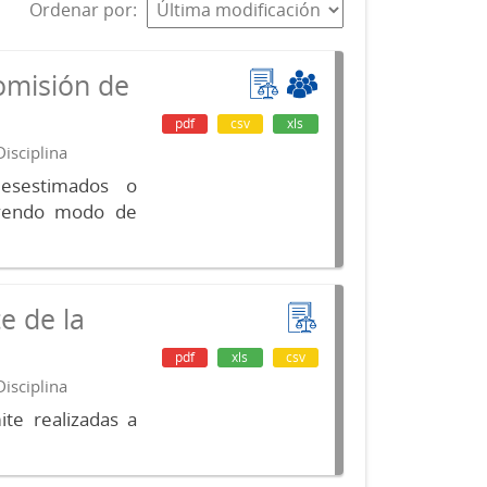
Ordenar por
omisión de
pdf
csv
xls
isciplina
desestimados o
luyendo modo de
e de la
pdf
xls
csv
isciplina
te realizadas a