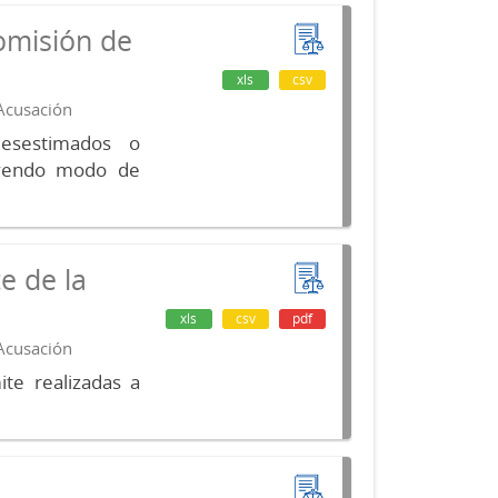
omisión de
xls
csv
 Acusación
desestimados o
luyendo modo de
e de la
xls
csv
pdf
 Acusación
te realizadas a