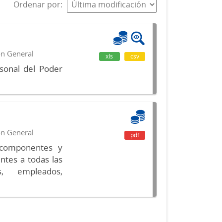
Ordenar por
ón General
xls
csv
sonal del Poder
ón General
pdf
s componentes y
ntes a todas las
s, empleados,