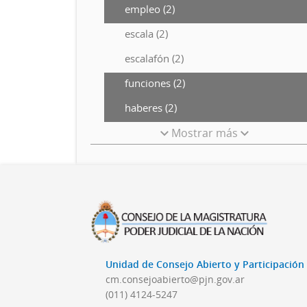
empleo (2)
escala (2)
escalafón (2)
funciones (2)
haberes (2)
Mostrar más
Unidad de Consejo Abierto y Participació
cm.consejoabierto@pjn.gov.ar
(011) 4124-5247