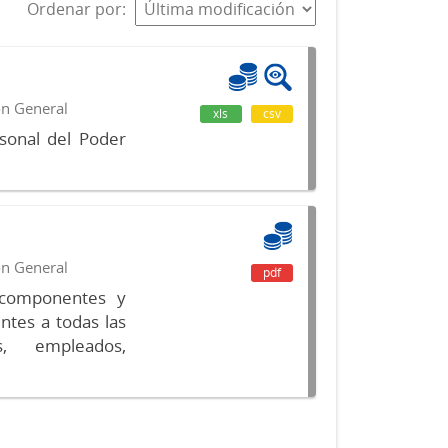
Ordenar por
ón General
xls
csv
sonal del Poder
ón General
pdf
s componentes y
ntes a todas las
s, empleados,