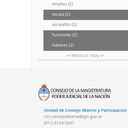
empleo (2)
escala (2)
escalafón (2)
funciones (2)
haberes (2)
Mostrar más
Unidad de Consejo Abierto y Participació
cm.consejoabierto@pjn.gov.ar
(011) 4124-5247