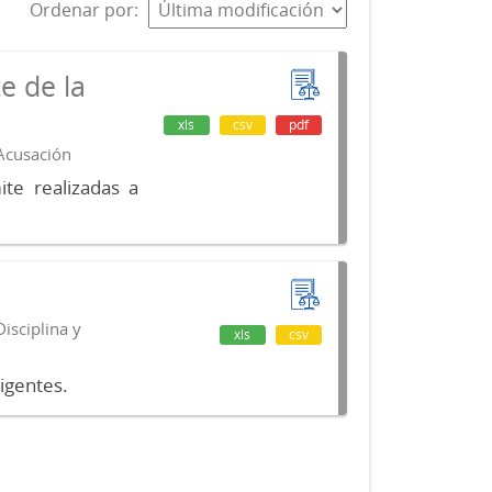
Ordenar por
e de la
xls
csv
pdf
 Acusación
te realizadas a
isciplina y
xls
csv
vigentes.