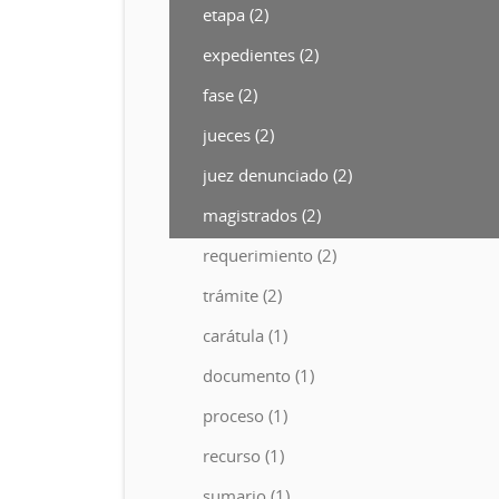
etapa (2)
expedientes (2)
fase (2)
jueces (2)
juez denunciado (2)
magistrados (2)
requerimiento (2)
trámite (2)
carátula (1)
documento (1)
proceso (1)
recurso (1)
sumario (1)